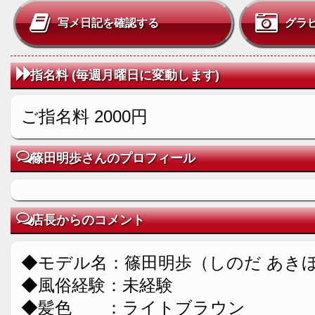
写メ日記を確認する
グラ
指名料 (毎週月曜日に変動します)
ご指名料 2000円
篠田明歩さんのプロフィール
店長からのコメント
◆モデル名：篠田明歩（しのだ あき
◆風俗経験：未経験
◆髪色 ：ライトブラウン