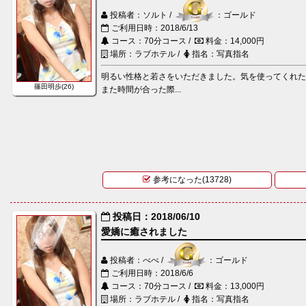
投稿者：ソルト /
：ゴールド
ご利用日時：2018/6/13
コース：70分コース /
料金：14,000円
場所：ラブホテル /
指名：写真指名
明るい性格と若さをいただきました。気を使ってくれ
篠田明歩(26)
また時間が合った際...
参考になった(13728)
投稿日：2018/06/10
愛嬌に癒されました
投稿者：べべ /
：ゴールド
ご利用日時：2018/6/6
コース：70分コース /
料金：13,000円
場所：ラブホテル /
指名：写真指名