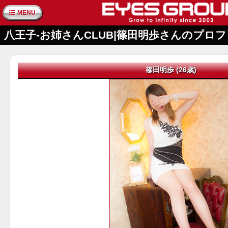
MENU
八王子-お姉さんCLUB|篠田明歩さんのプロ
篠田明歩 (26歳)