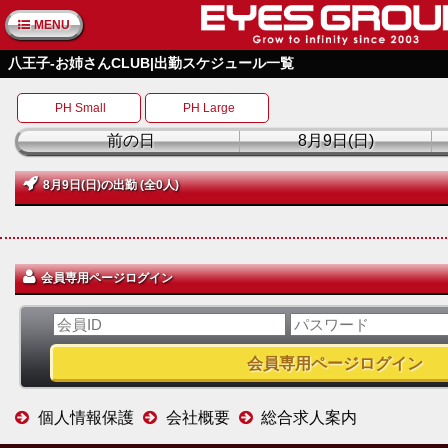
MENU
八王子-お姉さんCLUB|出勤スケジュール一覧
PH Small
PH Large
前の日
8月9日(日)
8月9日(日)の出勤 (全0人)
会員専用ページログイン
個人情報保護
会社概要
総合求人案内