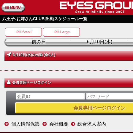
MENU
八王子-お姉さんCLUB|出勤スケジュール一覧
PH Small
PH Large
前の日
6月10日(水)
6月10日(水)の出勤 (全0人)
会員専用ページログイン
個人情報保護
会社概要
総合求人案内