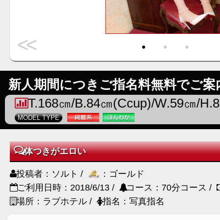
<<
・
・
・
新人期間につきご指名料無料でご案
T.168㎝/B.84㎝(Ccup)/W.59㎝/H.
MODEL TYPE
体つきがエロい
投稿者：ソルト /
：ゴールド
ご利用日時：2018/6/13 /
コース：70分コース /
場所：ラブホテル /
指名：写真指名