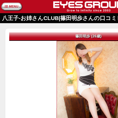
MENU
八王子-お姉さんCLUB|篠田明歩さんの口コ
篠田明歩 (26歳)