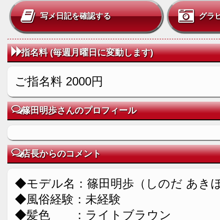
写メ日記を確認する
グラ
指名料 (毎週月曜日に変動します)
ご指名料 2000円
篠田明歩さんのプロフィール
店長からのコメント
◆モデル名：篠田明歩（しのだ あき
◆風俗経験：未経験
◆髪色 ：ライトブラウン