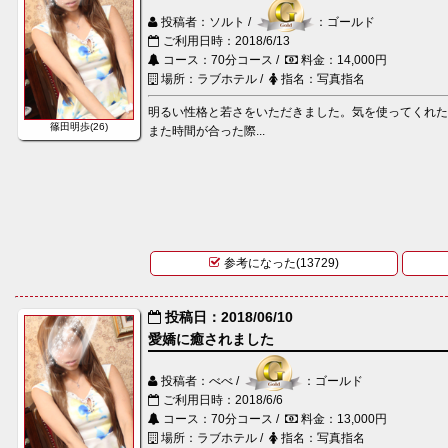
投稿者：ソルト /
：ゴールド
ご利用日時：2018/6/13
コース：70分コース /
料金：14,000円
場所：ラブホテル /
指名：写真指名
明るい性格と若さをいただきました。気を使ってくれ
篠田明歩(26)
また時間が合った際...
参考になった(13729)
投稿日：2018/06/10
愛嬌に癒されました
投稿者：べべ /
：ゴールド
ご利用日時：2018/6/6
コース：70分コース /
料金：13,000円
場所：ラブホテル /
指名：写真指名