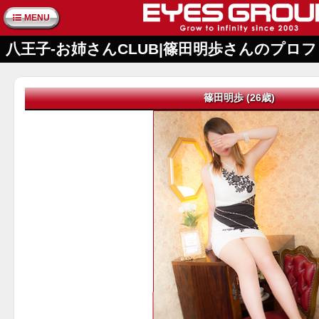
MENU
八王子-お姉さんCLUB|篠田明歩さんのプロ
篠田明歩 (26歳)