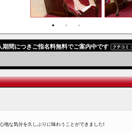
・
・
・
人期間につきご指名料無料でご案内中です
クチコミ：
心地な気分を久しぶりに味わうことができました!