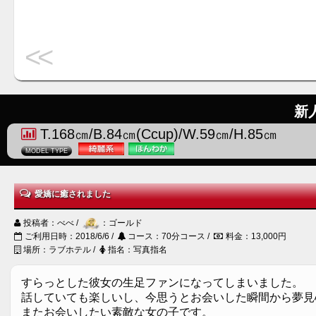
<<
新
T.168㎝/B.84㎝(Ccup)/W.59㎝/H.85㎝
MODEL TYPE
愛嬌に癒されました
投稿者：べべ /
：ゴールド
ご利用日時：2018/6/6 /
コース：70分コース /
料金：13,000円
場所：ラブホテル /
指名：写真指名
すらっとした彼女の生足ファンになってしまいました。
話していても楽しいし、今思うとお会いした瞬間から夢見
またお会いしたい素敵な女の子です。